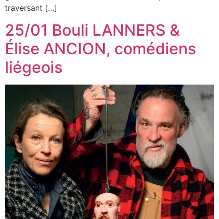
traversant […]
25/01 Bouli LANNERS &
Élise ANCION, comédiens
liégeois