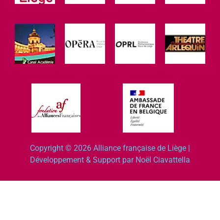
Copyright © 2026 Alliance française de Liège |
Développement & Support par Noël Ciavattella