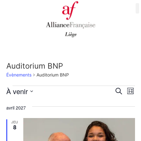
Auditorium BNP
Évènements
Auditorium BNP
Rech
Na
À venir
Recherche
Liste
Sélectionnez
de
et
une
avril 2027
date.
vu
navig
Év
JEU
de
8
vues