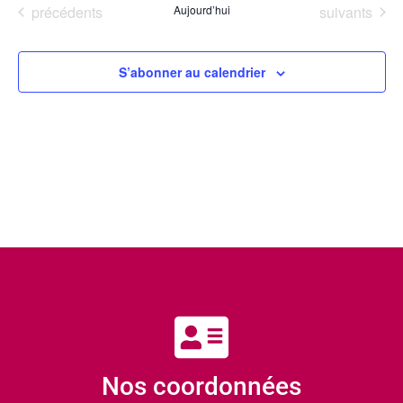
Évènements
Évènements
précédents
Aujourd’hui
suivants
S’abonner au calendrier
Nos coordonnées