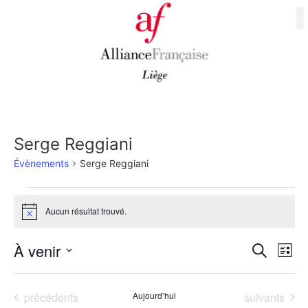
Serge Reggiani
Évènements
Serge Reggiani
Aucun résultat trouvé.
Notice
Rech
Na
À venir
Recherche
Liste
Sélectionnez
de
et
une
date.
vu
Évènements
Évènements
précédents
Aujourd’hui
suivants
navig