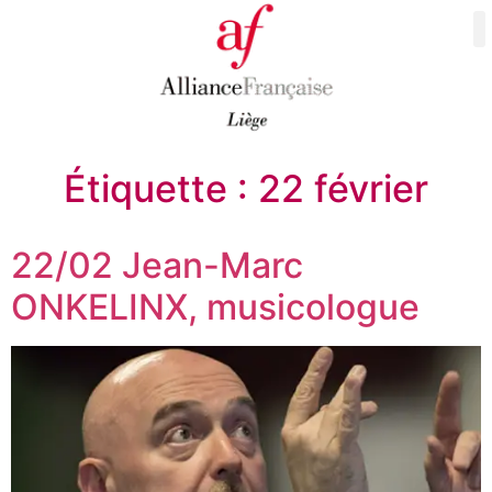
Étiquette :
22 février
22/02 Jean-Marc
ONKELINX, musicologue