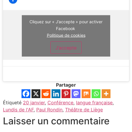
Cliquez sur « J’accepte » pour activer
Facebook
Politique de cookies
J’accepte
Partager
Étiqueté
20 janvier
,
Conférence
,
langue française
,
Lundis de l'AF
,
Paul Rondin
,
Théâtre de Liège
Laisser un commentaire