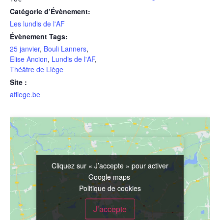
Catégorie d’Évènement:
Les lundis de l'AF
Évènement Tags:
25 janvier
,
Bouli Lanners
,
Elise Ancion
,
Lundis de l'AF
,
Théâtre de Liège
Site :
afliege.be
Cliquez sur « J’accepte » pour activer
Cliquez sur « J’accepte » pour activer
Google maps
Google maps
Politique de cookies
Politique de cookies
J’accepte
J’accepte