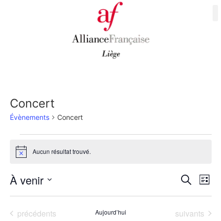
Concert
Évènements
Concert
Aucun résultat trouvé.
Notice
Rech
Na
À venir
Recherche
Liste
Sélectionnez
de
et
une
date.
vu
Évènements
Évènements
précédents
Aujourd’hui
suivants
navig